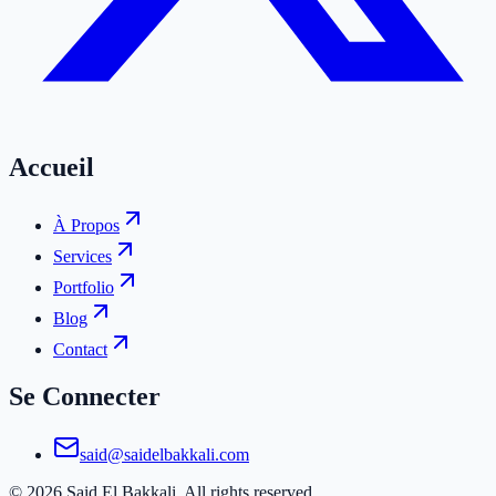
Accueil
À Propos
Services
Portfolio
Blog
Contact
Se Connecter
said@saidelbakkali.com
©
2026
Said El Bakkali. All rights reserved.